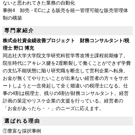
ないと思われてきた業務の自動化
事例4 卸売・ECによる販売を統一管理可能な販売管理体
制の構築
専門家紹介
株式会社資金繰改善プロジェクト 財務コンサルタント/税
理士 野口 博充
同志社大学大学院文学研究科哲学専攻博士課程前期修了。
院生時代にアキレス腱を2度断裂して働くことができず学費
の支払不能状態に陥り研究職を断念して営利企業へ転身。
お金が無くてやりたいことが出来ない経営者の方々をサポ
ートしようと一念発起して全く畑違いの税理士になる。仕
事の4割は税理士、残りの6割が財務コンサルタント。経営
計画の策定やリスケ企業の支援を行っている。経営者の
「お金があったら・・」のニーズに応えます。
選ばれる理由
①豊富な採択事例