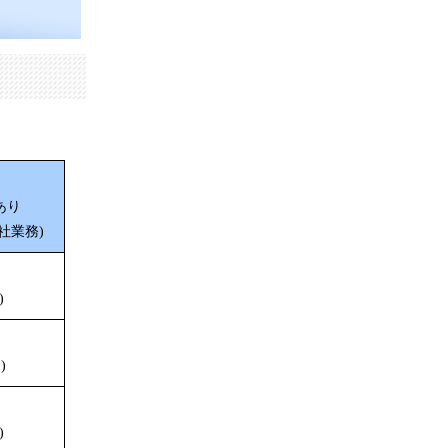
あり
社業務)
円
)
)
円
)