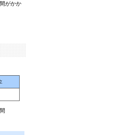
間がかか
立
間