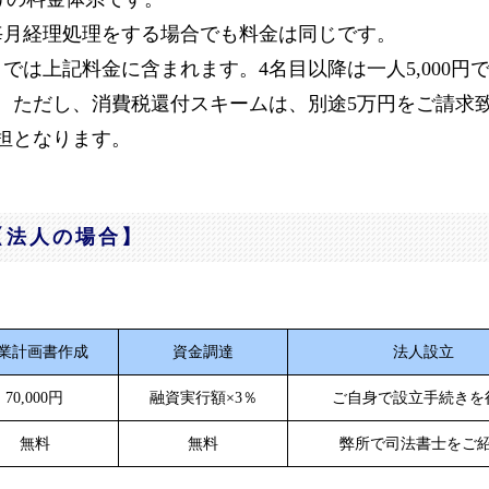
毎月経理処理をする場合でも料金は同じです。
では上記料金に含まれます。4名目以降は一人5,000円
。ただし、消費税還付スキームは、別途5万円をご請求
担となります。
【法人の場合】
業計画書作成
資金調達
法人設立
70,000円
融資実行額×3％
ご自身で設立手続きを
無料
無料
弊所で司法書士をご