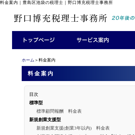
料金案内
｜
豊島区池袋の税理士｜野口博充税理士事務所
ホーム
＞料金案内
料金案内
目次
標準型
標準顧問報酬 料金表
新規創業支援型
新規創業支援(創業3年以内) 料金表