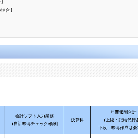
合】
の場合】
年間報酬合計
会計ソフト入力業務
)
決算料
(上段：記帳代行
(自計帳簿チェック報酬)
下段：帳簿作成は会