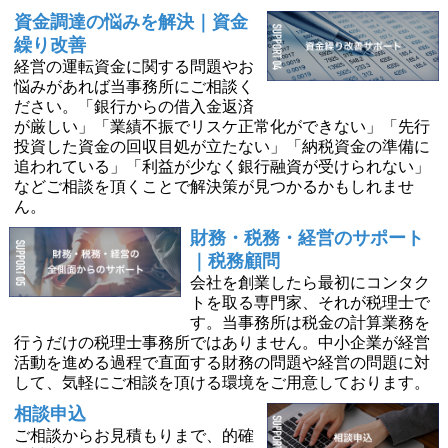
資金調達の悩みを解決｜資金
繰り改善
経営の運転資金に関する問題やお
悩みがあれば当事務所にご相談く
ださい。「銀行からの借入金返済
が厳しい」「業績不振でリスケ正常化ができない」「先行
投資した資金の回収目処が立たない」「納税資金の準備に
追われている」「利益が少なく銀行融資が受けられない」
などご相談を頂くことで解決策が見つかるかもしれませ
ん。
財務・税務・経営のサポート
｜税務顧問
会社を創業したら最初にコンタク
トを取る専門家、それが税理士で
す。当事務所は税金の計算業務を
行うだけの税理士事務所ではありません。中小企業が経営
活動を進める過程で直面する財務の問題や経営の問題に対
して、気軽にご相談を頂ける環境をご用意しております。
相談申込
ご相談からお見積もりまで、的確