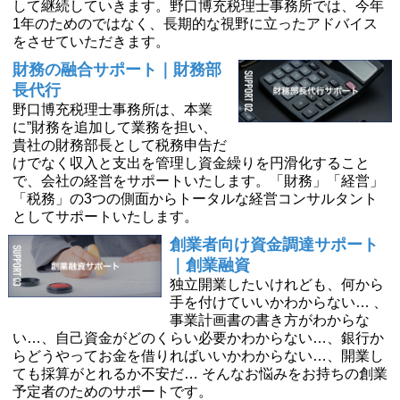
して継続していきます。野口博充税理士事務所では、今年
1年のためのではなく、長期的な視野に立ったアドバイス
をさせていただきます。
財務の融合サポート｜財務部
長代行
野口博充税理士事務所は、本業
に”財務を追加して業務を担い、
貴社の財務部長として税務申告だ
けでなく収入と支出を管理し資金繰りを円滑化すること
で、会社の経営をサポートいたします。「財務」「経営」
「税務」の3つの側面からトータルな経営コンサルタント
としてサポートいたします。
創業者向け資金調達サポート
｜創業融資
独立開業したいけれども、何から
手を付けていいかわからない… 、
事業計画書の書き方がわからな
い…、自己資金がどのくらい必要かわからない…、銀行か
らどうやってお金を借りればいいかわからない…、開業し
ても採算がとれるか不安だ… そんなお悩みをお持ちの創業
予定者のためのサポートです。